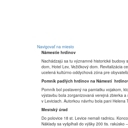
Navigovať na miesto
Námestie hrdinov
Nachádzajú sa tu významné historické budovy s 
dom, Hotel Lev, Vežičkový dom. Revitalizácia c
ucelená kultúrno-oddychová zóna pre obyvateľo
Pomník padlých hrdinov na Námestí hrdino
Pomník bol postavený na pamiatku vojakom, ktor
výstavbu bola zorganizovaná verejná zbierka a 
v Leviciach. Autorkou návrhu bola pani Helena 
Mestský úrad
Do polovice 18 st. Levice nemali radnicu. Konc
Náklady sa vyšplhali do výšky 200 tis. rakúsko