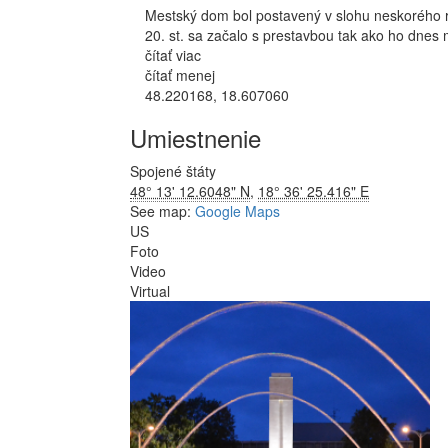
Mestský dom bol postavený v slohu neskorého 
20. st. sa začalo s prestavbou tak ako ho dnes
čítať viac
čítať menej
48.220168, 18.607060
Umiestnenie
Spojené štáty
48° 13' 12.6048" N
,
18° 36' 25.416" E
See map:
Google Maps
US
Foto
Video
Virtual