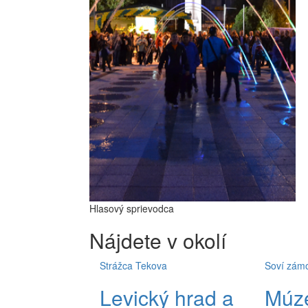
Hlasový sprievodca
Nájdete
v okolí
Strážca Tekova
Soví zám
Levický hrad a
Múz