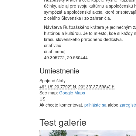
účinky, ale aj pre svoju kultúrnu a spoločenskú
sympóziá a spoločenské akcie, ktoré prispievaj
z celého Slovenska i zo zahraničia.
Návšteva Ružbašského krátera je jedinečným záž
históriou a kultúrou. Je to miesto, kde si každý
krásu slovenského prírodného dedičstva.
čítať viac
čítať menej
49.305772, 20.560444
Umiestnenie
Spojené štáty
49° 18' 20.7792" N
,
20° 33' 37.5984" E
See map:
Google Maps
US
Ak chcete komentovať,
prihláste sa
alebo
zaregistr
Test galerie