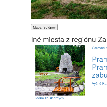
Mapa regiónov
Iné miesta z regiónu
Za
Čarovné 
Pram
Pra
zabu
Vyšné Ru
Jedna zo siedmych