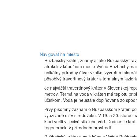
Navigovať na miesto
Ružbašský kráter, známy aj ako Ružbašský trave
atrakcií v kúpeľnom meste Vyšné Ružbachy, n
unikátny prírodný útvar vznikol vyvretím miner
pôsobivý travertínový kráter s termálnym jazier
Je najväčší travertínový kráter v Slovenskej re
metrov. Termálna voda v kráteri má teplotu pribl
účinkom. Voda je neustále doplňovaná zo spodný
Prvý písomný záznam o Ružbašskom kráteri poc
využívané už v stredoveku. V 19. a 20. storočí
ktorí verili v liečivú silu jeho vôd. Dodnes je k
regeneráciu v prírodnom prostredí.
Ružbašský kráter a celé kúpele Vyšné Ružbachy 