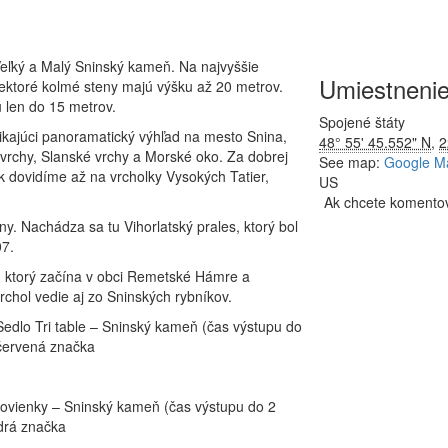
Veľký a Malý Sninský kameň. Na najvyššie
Umiestneni
Niektoré kolmé steny majú výšku až 20 metrov.
 len do 15 metrov.
Spojené štáty
ikajúci panoramatický výhľad na mesto Snina,
48° 55' 45.552" N
,
2
 vrchy, Slanské vrchy a Morské oko. Za dobrej
See map:
Google M
k dovidíme až na vrcholky Vysokých Tatier,
US
Ak chcete komento
y. Nachádza sa tu Vihorlatský prales, ktorý bol
07.
k, ktorý začína v obci Remetské Hámre a
chol vedie aj zo Sninských rybníkov.
dlo Tri table – Sninský kameň (čas výstupu do
 červená značka
vienky – Sninský kameň (čas výstupu do 2
drá značka