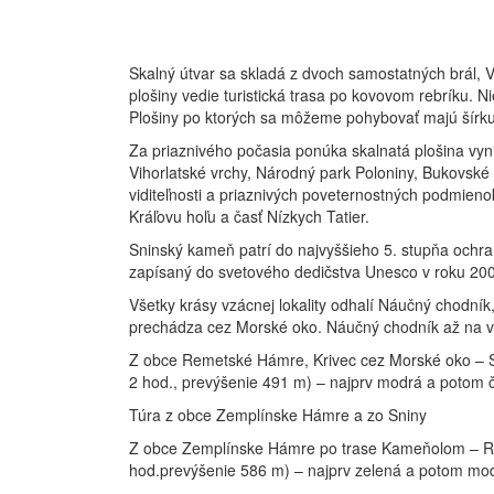
Skalný útvar sa skladá z dvoch samostatných brál, 
plošiny vedie turistická trasa po kovovom rebríku. 
Plošiny po ktorých sa môžeme pohybovať majú šírku
Za priaznivého počasia ponúka skalnatá plošina vyn
Vihorlatské vrchy, Národný park Poloniny, Bukovské
viditeľnosti a priaznivých poveternostných podmieno
Kráľovu hoľu a časť Nízkych Tatier.
Sninský kameň patrí do najvyššieho 5. stupňa ochran
zapísaný do svetového dedičstva Unesco v roku 20
Všetky krásy vzácnej lokality odhalí Náučný chodní
prechádza cez Morské oko. Náučný chodník až na vr
Z obce Remetské Hámre, Krivec cez Morské oko – Se
2 hod., prevýšenie 491 m) – najprv modrá a potom
Túra z obce Zemplínske Hámre a zo Sniny
Z obce Zemplínske Hámre po trase Kameňolom – Ro
hod.prevýšenie 586 m) – najprv zelená a potom mo