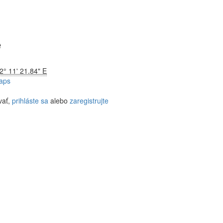
e
2° 11' 21.84" E
aps
vať,
prihláste sa
alebo
zaregistrujte