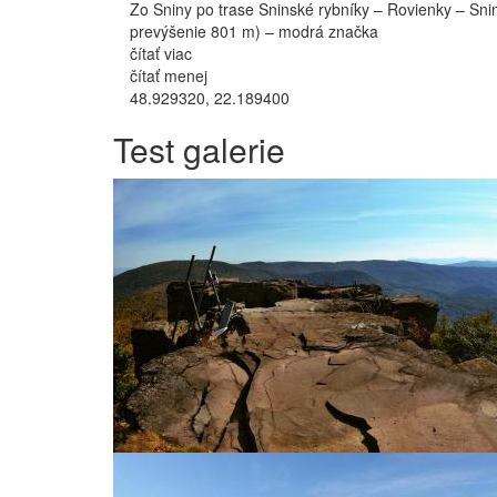
Zo Sniny po trase Sninské rybníky – Rovienky – Sn
prevýšenie 801 m) – modrá značka
čítať viac
čítať menej
48.929320, 22.189400
Test galerie