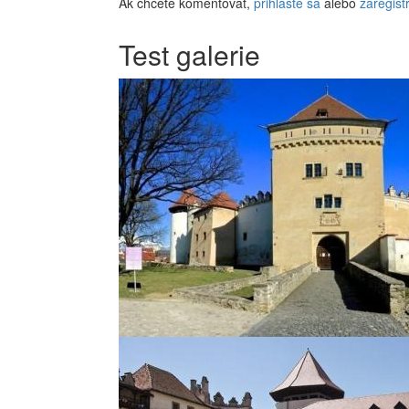
Ak chcete komentovať,
prihláste sa
alebo
zaregistr
Test galerie