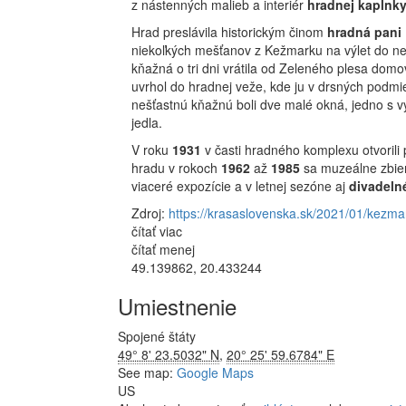
z nástenných malieb a interiér
hradnej kaplnk
Hrad preslávila historickým činom
hradná pani
niekoľkých mešťanov z Kežmarku na výlet do n
kňažná o tri dni vrátila od Zeleného plesa domo
uvrhol do hradnej veže, kde ju v drsných podmi
nešťastnú kňažnú boli dve malé okná, jedno s
jedla.
V roku
1931
v časti hradného komplexu otvorili
hradu v rokoch
1962
až
1985
sa muzeálne zbierk
viaceré expozície a v letnej sezóne aj
divadeln
Zdroj:
https://krasaslovenska.sk/2021/01/kezma
čítať viac
čítať menej
49.139862, 20.433244
Umiestnenie
Spojené štáty
49° 8' 23.5032" N
,
20° 25' 59.6784" E
See map:
Google Maps
US