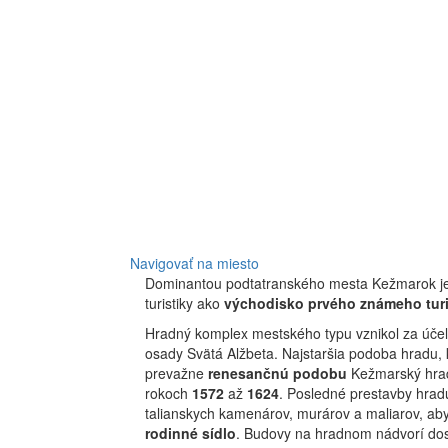
Navigovať na miesto
Dominantou podtatranského mesta Kežmarok j
turistiky ako
východisko prvého známeho turi
Hradný komplex mestského typu vznikol za úče
osady Svätá Alžbeta. Najstaršia podoba hradu, 
prevažne
renesančnú podobu
Kežmarský hrad 
rokoch
1572
až
1624
. Posledné prestavby hrad
talianskych kamenárov, murárov a maliarov, a
rodinné sídlo
. Budovy na hradnom nádvorí dos