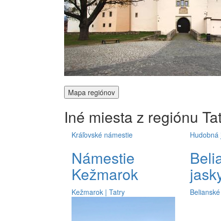
Mapa regiónov
Iné miesta z regiónu
Ta
Kráľovské námestie
Hudobná 
Námestie
Beli
Kežmarok
jask
Kežmarok | Tatry
Belianské