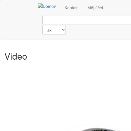
Skočiť
Kontakt
Môj účet
na
hlavný
obsah
Title
Video