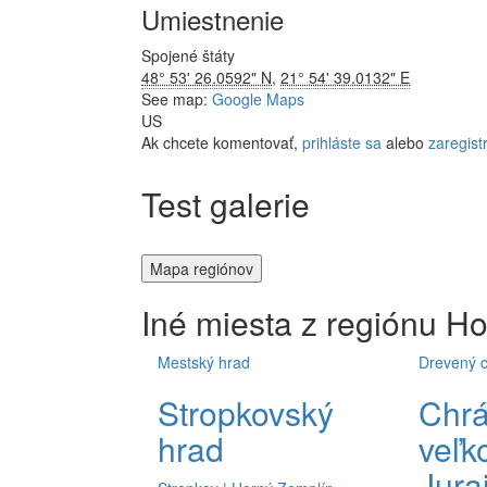
Umiestnenie
Spojené štáty
48° 53' 26.0592" N
,
21° 54' 39.0132" E
See map:
Google Maps
US
Ak chcete komentovať,
prihláste sa
alebo
zaregistr
Test galerie
Mapa regiónov
Iné miesta z regiónu
Ho
Mestský hrad
Drevený 
Stropkovský
Chrá
hrad
veľk
Jura