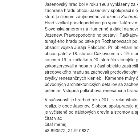
Jasenovský hrad bol v roku 1963 vyhlásený za 
záchrana hradu obcou
Jasenov
v spolupráci s
ktoré je členom záujmového združenia
Zachráň
Hrad vznikol pravdepodobne po vpád Tatárov v 1
Slovenska smerom na Humenné a ďalej na sever.
Jezenew. Pravdepodobne ho postavili Račkajovci,
tunajšieho hradu po bitke pri Rozhanovciach po 
obsadili vojská Juraja Rákociho. Pri obliehaní h
obcou patril v 18. storočí Čákiovcom a v 19. st
koncom 19. a začiatkom 20. storočia vtedajšie
zakonzervovali a nepatrnú časť objektu zastreši
stredovekého hradu sa zachovali predovšetkým mu
zvyšky renesančných klenieb. Kamenné múry čl
pôvodných architektonických detailov sa zachov
ostením. Vstupná polkruhová renesančná brána
V súčasnosti je hrad od roku 2011 v rekonštrukc
realizuje obec Jasenov. S obcou spolupracuje a
je vyčistené od náletových drevín a stromov a 
čítať viac
čítať menej
48.890572, 21.910837