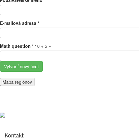
Používateľské meno
*
E-mailová adresa
*
Math question
*
10 + 5 =
Vytvoriť nový účet
Mapa regiónov
Kontakt: