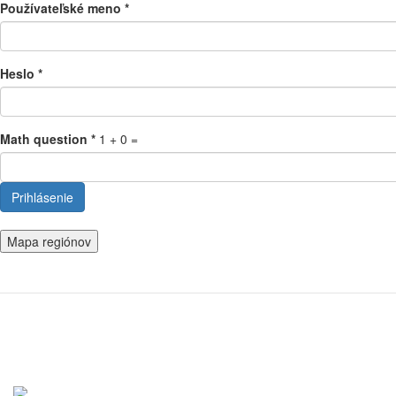
Používateľské meno
*
Heslo
*
Math question
*
1 + 0 =
Prihlásenie
Mapa regiónov